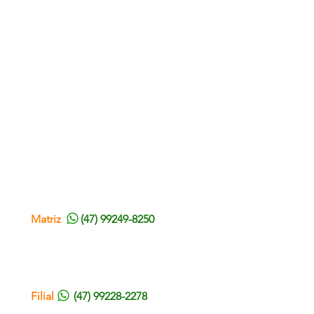
ENCONTRE-NOS
Matriz
(47) 99249-8250
Rua 2 de Setembro, 4041
Bairro Itoupava Norte
Blumenau - SC
Filial
(47) 99228-2278
Rua José Theodoro Ribeiro, 1410